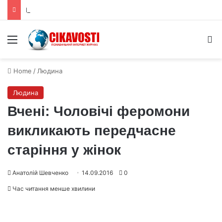
Генетичний перемикач керує «право-лівою» формою квітів лілій-метеликів
Menu
S
Home
/
Людина
Людина
Вчені: Чоловічі феромони
викликають передчасне
старіння у жінок
Анатолій Шевченко
14.09.2016
0
Час читання менше хвилини