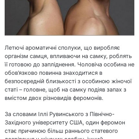
Летючі ароматичні сполуки, що виробляє
організм самця, впливаючи на самку, роблять
її готовою до запліднення. Чоловіча особина не
обов’язково повинна знаходитися в
безпосередній близькості з особиною жіночої
статі – головне, щоб на самку подіяв запах з
вмістом двох різновидів феромонів.
За словами Іллі Рувинського з Північно-
Західного університету США, один феромон
стає причиною більш раннього статевого