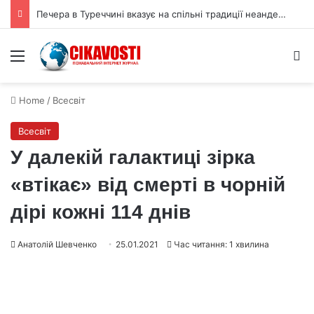
Печера в Туреччині вказує на спільні традиції неандертальців і людей
Menu
S
Home
/
Всесвіт
Всесвіт
У далекій галактиці зірка
«втікає» від смерті в чорній
дірі кожні 114 днів
Анатолій Шевченко
25.01.2021
Час читання: 1 хвилина