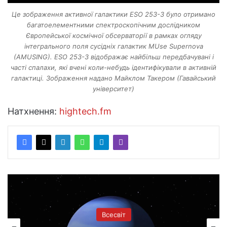
Це зображення активної галактики ESO 253-3 було отримано
багатоелементними спектроскопічним дослідником
Європейської космічної обсерваторії в рамках огляду
інтегрального поля сусідніх галактик MUse Supernova
(AMUSING). ESO 253-3 відображає найбільш передбачувані і
часті спалахи, які вчені коли-небудь ідентифікували в активній
галактиці. Зображення надано Майклом Такером (Гавайський
університет)
Натхнення:
hightech.fm
Всесвіт