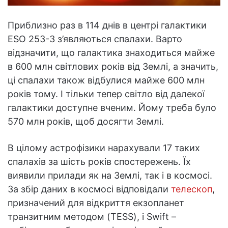
Приблизно раз в 114 днів в центрі галактики
ESO 253-3 з’являються спалахи. Варто
відзначити, що галактика знаходиться майже
в 600 млн світлових років від Землі, а значить,
ці спалахи також відбулися майже 600 млн
років тому. І тільки тепер світло від далекої
галактики доступне вченим. Йому треба було
570 млн років, щоб досягти Землі.
В цілому астрофізики нарахували 17 таких
спалахів за шість років спостережень. Їх
виявили прилади як на Землі, так і в космосі.
За збір даних в космосі відповідали
телескоп
,
призначений для відкриття екзопланет
транзитним методом (TESS), і Swift –