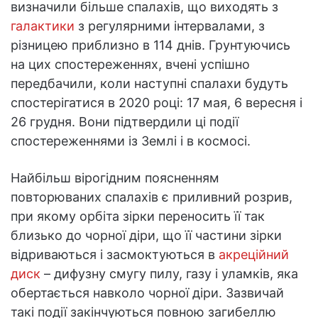
визначили більше спалахів, що виходять з
галактики
з регулярними інтервалами, з
різницею приблизно в 114 днів. Грунтуючись
на цих спостереженнях, вчені успішно
передбачили, коли наступні спалахи будуть
спостерігатися в 2020 році: 17 мая, 6 вересня і
26 грудня. Вони підтвердили ці події
спостереженнями із Землі і в космосі.
Найбільш вірогідним поясненням
повторюваних спалахів є приливний розрив,
при якому орбіта зірки переносить її так
близько до чорної діри, що її частини зірки
відриваються і засмоктуються в
акреційний
диск
– дифузну смугу пилу, газу і уламків, яка
обертається навколо чорної діри. Зазвичай
такі події закінчуються повною загибеллю