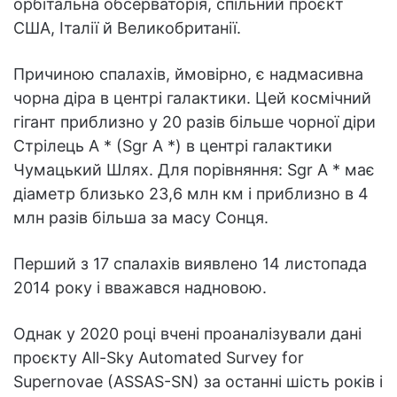
орбітальна обсерваторія, спільний проєкт
США, Італії й Великобританії.
Причиною спалахів, ймовірно, є надмасивна
чорна діра в центрі галактики. Цей космічний
гігант приблизно у 20 разів більше чорної діри
Стрілець A * (Sgr A *) в центрі галактики
Чумацький Шлях. Для порівняння: Sgr A * має
діаметр близько 23,6 млн км і приблизно в 4
млн разів більша за масу Сонця.
Перший з 17 спалахів виявлено 14 листопада
2014 року і вважався надновою.
Однак у 2020 році вчені проаналізували дані
проєкту All-Sky Automated Survey for
Supernovae (ASSAS-SN) за останні шість років і