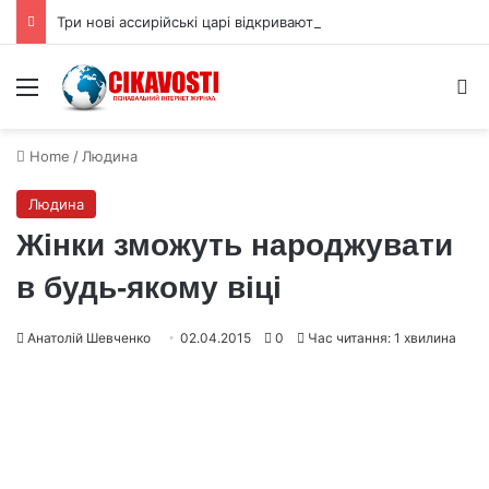
Три нові ассирійські царі відкривають більш криваву історію
Menu
S
Home
/
Людина
Людина
Жінки зможуть народжувати
в будь-якому віці
Анатолій Шевченко
02.04.2015
0
Час читання: 1 хвилина