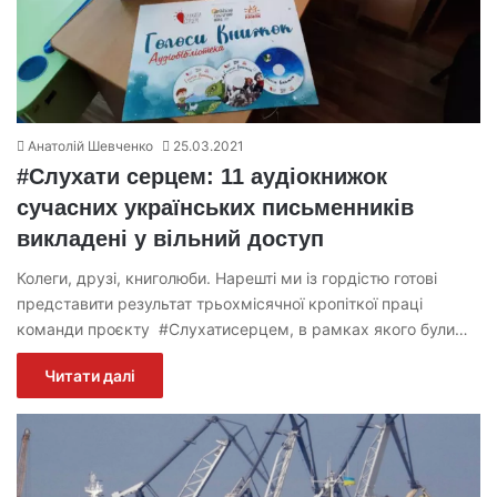
Анатолій Шевченко
25.03.2021
#Слухати серцем: 11 аудіокнижок
сучасних українських письменників
викладені у вільний доступ
Колеги, друзі, книголюби. Нарешті ми із гордістю готові
представити результат трьохмісячної кропіткої праці
команди проєкту #Слухатисерцем, в рамках якого були…
Читати далі