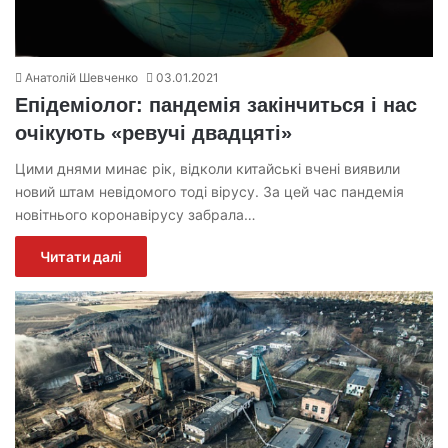
Анатолій Шевченко
03.01.2021
Епідеміолог: пандемія закінчиться і нас
очікують «ревучі двадцяті»
Цими днями минає рік, відколи китайські вчені виявили
новий штам невідомого тоді вірусу. За цей час пандемія
новітнього коронавірусу забрала…
Читати далі