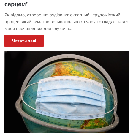
серцем”
Як відомо, створення аудіокниг складний і трудомісткий
процес, який вимагає великої кількості часу і складається з
маси неочевидних для слухача…
Читати далі