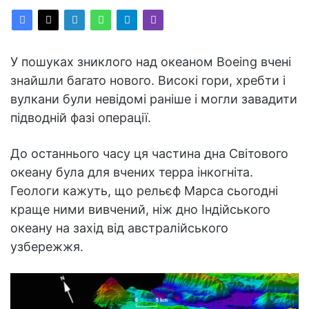
У пошуках зниклого над океаном Boeing вчені
знайшли багато нового. Високі гори, хребти і
вулкани були невідомі раніше і могли завадити
підводній фазі операції.
До останнього часу ця частина дна Світового
океану була для вчених терра інкогніта.
Геологи кажуть, що рельєф Марса сьогодні
краще ними вивчений, ніж дно Індійського
океану на захід від австралійського
узбережжя.