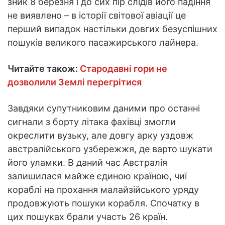
зник 8 березня і до сих пір слідів його падіння
не виявлено – в історії світової авіації це
перший випадок настільки довгих безуспішних
пошуків великого пасажирського лайнера.
Читайте також:
Стародавні гори не
дозволили Землі перегрітися
Завдяки супутниковим даними про останні
сигнали з борту літака фахівці змогли
окреслити вузьку, але довгу арку уздовж
австралійського узбережжя, де варто шукати
його уламки. В даний час Австралія
залишилася майже єдиною країною, чиї
кораблі на прохання малайзійського уряду
продовжують пошуки корабля. Спочатку в
цих пошуках брали участь 26 країн.