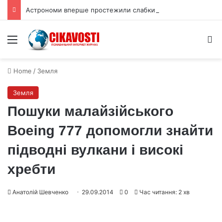
Астрономи вперше простежили слабкий спалах шокового прориву наднової
Menu
S
Home
/
Земля
Земля
Пошуки малайзійського
Boeing 777 допомогли знайти
підводні вулкани і високі
хребти
Анатолій Шевченко
29.09.2014
0
Час читання: 2 хв