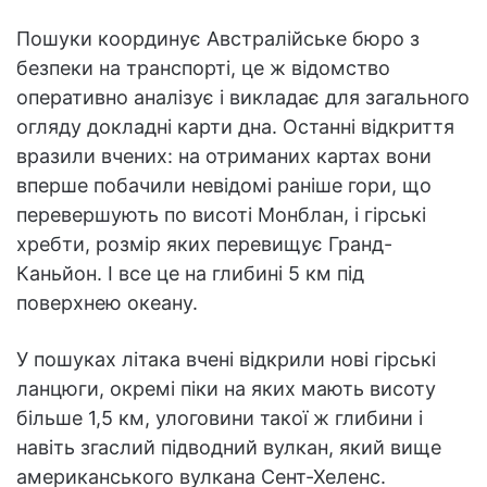
Пошуки координує Австралійське бюро з
безпеки на транспорті, це ж відомство
оперативно аналізує і викладає для загального
огляду докладні карти дна. Останні відкриття
вразили вчених: на отриманих картах вони
вперше побачили невідомі раніше гори, що
перевершують по висоті Монблан, і гірські
хребти, розмір яких перевищує Гранд-
Каньйон. І все це на глибині 5 км під
поверхнею океану.
У пошуках літака вчені відкрили нові гірські
ланцюги, окремі піки на яких мають висоту
більше 1,5 км, улоговини такої ж глибини і
навіть згаслий підводний вулкан, який вище
американського вулкана Сент-Хеленс.