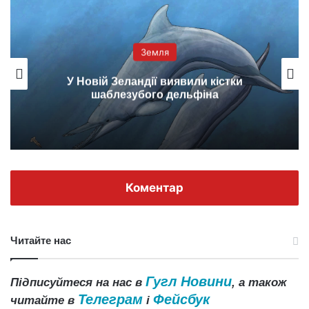
Земля
У Новій Зеландії виявили кістки
шаблезубого дельфіна
Коментар
Читайте нас
Гугл Новини
Підписуйтеся на нас в
, а також
Телеграм
Фейсбук
читайте в
і