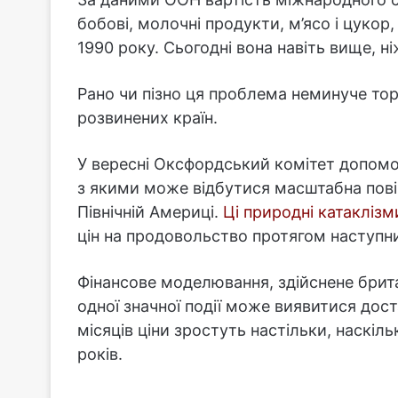
бобові, молочні продукти, м’ясо і цукор
1990 року. Сьогодні вона навіть вище, ні
Рано чи пізно ця проблема неминуче торк
розвинених країн.
У вересні Оксфордський комітет допомо
з якими може відбутися масштабна повін
Північній Америці.
Ці природні катаклізм
цін на продовольство протягом наступни
Фінансове моделювання, здійснене брит
одної значної події може виявитися дост
місяців ціни зростуть настільки, наскіл
років.