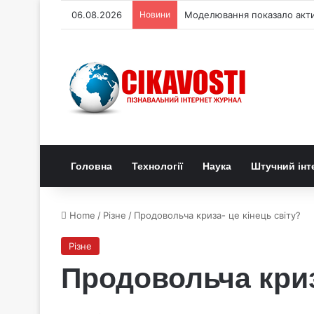
06.08.2026
Новини
Моделювання показало актив
Головна
Технології
Наука
Штучний інт
Home
/
Різне
/
Продовольча криза- це кінець світу?
Різне
Продовольча криз