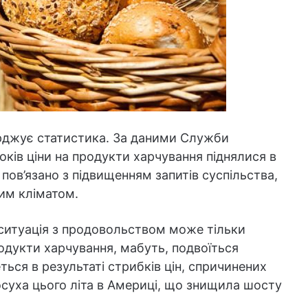
рджує статистика. За даними Служби
років ціни на продукти харчування піднялися в
е пов’язано з підвищенням запитів суспільства,
им кліматом.
 ситуація з продовольством може тільки
родукти харчування, мабуть, подвоїться
ться в результаті стрибків цін, спричинених
суха цього літа в Америці, що знищила шосту