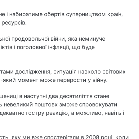
не і набиратиме обертів суперництвом країн,
 ресурсів.
ної продовольчої війни, яка неминуче
ктів і поголовної інфляції, що буде
тами дослідження, ситуація навколо світових
ь-який момент може перерости у війну.
шениці в наступні два десятиліття стане
ть невеликий поштовх зможе спровокувати
декватно гостру реакцію, а можливо, навіть і
сть, яку ми вже спостерігали в 2008 році, коли