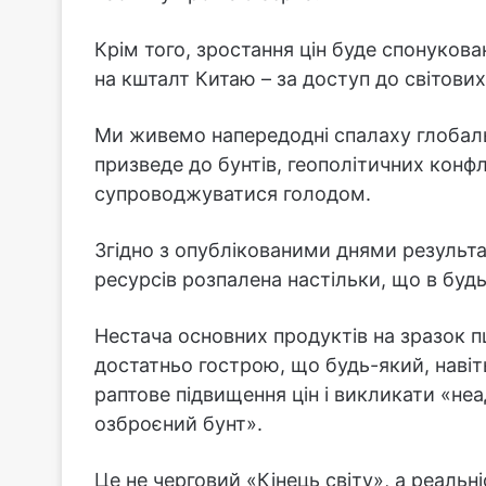
Крім того, зростання цін буде спонукова
на кшталт Китаю – за доступ до світових
Ми живемо напередодні спалаху глобаль
призведе до бунтів, геополітичних конфлі
супроводжуватися голодом.
Згідно з опублікованими днями результа
ресурсів розпалена настільки, що в буд
Нестача основних продуктів на зразок п
достатньо гострою, що будь-який, наві
раптове підвищення цін і викликати «неа
озброєний бунт».
Це не черговий «Кінець світу», а реальні