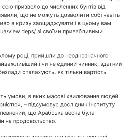
 і сою призвело до численних бунтів від
иявили, що не можуть дозволити собі навіть
иво в кризу заощаджувати і в цьому вам
ua/view.deps/ зі своїми привабливими
улому році, прийшли до неоднозначного
айважливіший і чи не єдиний чинник, здатний
 безлади спалахують, як тільки вартість
ть умови, в яких масові хвилювання людей
ністю», – підсумовує дослідник Інституту
упевнений, що Арабська весна була
н на продовольство.
поживчого кошика, що містить зернові,