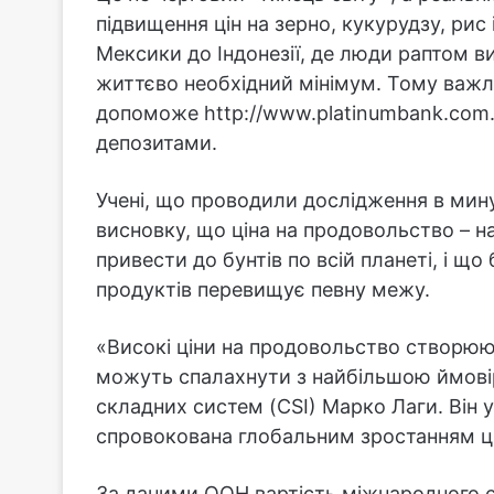
підвищення цін на зерно, кукурудзу, рис
Мексики до Індонезії, де люди раптом в
життєво необхідний мінімум. Тому важл
допоможе http://www.platinumbank.com.
депозитами.
Учені, що проводили дослідження в мин
висновку, що ціна на продовольство – н
привести до бунтів по всій планеті, і що
продуктів перевищує певну межу.
«Високі ціни на продовольство створюю
можуть спалахнути з найбільшою ймовір
складних систем (CSI) Марко Лаги. Він 
спровокована глобальним зростанням ці
За даними ООН вартість міжнародного с