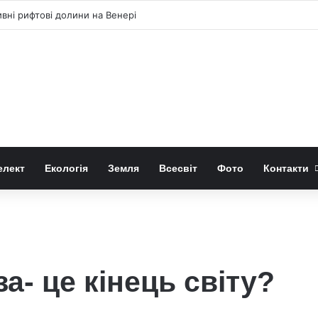
ні рифтові долини на Венері
елект
Екологія
Земля
Всесвіт
Фото
Контакти
а- це кінець світу?