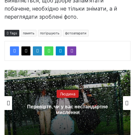
Виявляється, щоб добре запам’ятати
побачене, необхідно не тільки знімати, а й
переглядати зроблені фото.
Tags
память
погіршують
фотоапарати
Людина
Перевірте, чи у вас нестандартне
мислення