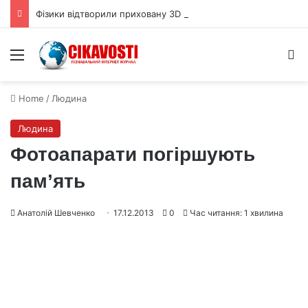
Фізики відтворили приховану 3D форму квантової хвильової функції
Menu
S
Home
/
Людина
Людина
Фотоапарати погіршують
пам’ять
Анатолій Шевченко
17.12.2013
0
Час читання: 1 хвилина