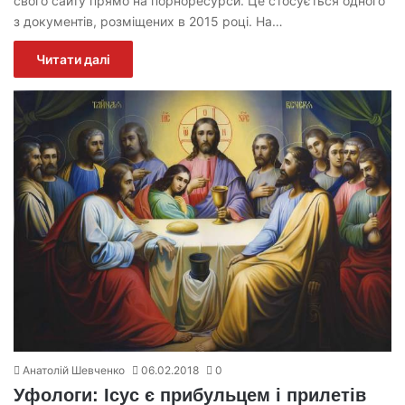
свого сайту прямо на порноресурси. Це стосується одного
з документів, розміщених в 2015 році. На…
Читати далі
Анатолій Шевченко
06.02.2018
0
Уфологи: Ісус є прибульцем і прилетів