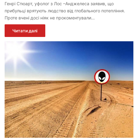
Генрі Стюарт, уфолог з Лос –Анджелеса заявив, що
прибульці врятують людство від глобального потепління.
Проте вчені досі ніяк не прокоментували…
Читати далі