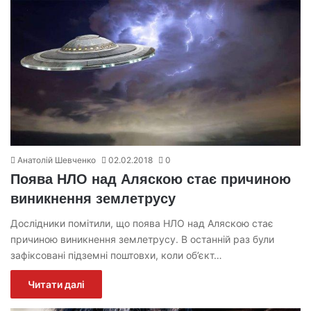
Анатолій Шевченко
02.02.2018
0
Поява НЛО над Аляскою стає причиною
виникнення землетрусу
Дослідники помітили, що поява НЛО над Аляскою стає
причиною виникнення землетрусу. В останній раз були
зафіксовані підземні поштовхи, коли об’єкт…
Читати далі