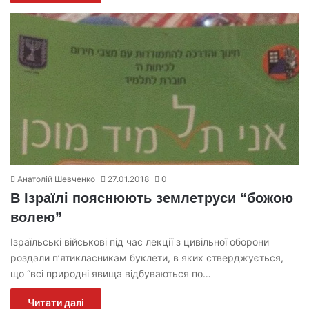
Анатолій Шевченко
27.01.2018
0
В Ізраїлі пояснюють землетруси “божою
волею”
Ізраїльські військові під час лекції з цивільної оборони
роздали п’ятикласникам буклети, в яких стверджується,
що “всі природні явища відбуваються по…
Читати далі