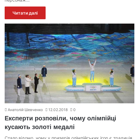
Читати далі
Анатолій Шевченко
12.02.2018
0
Експерти розповіли, чому олімпійці
кусають золоті медалі
Стало відомо, чому у призерів олімпійських ігор є традиція