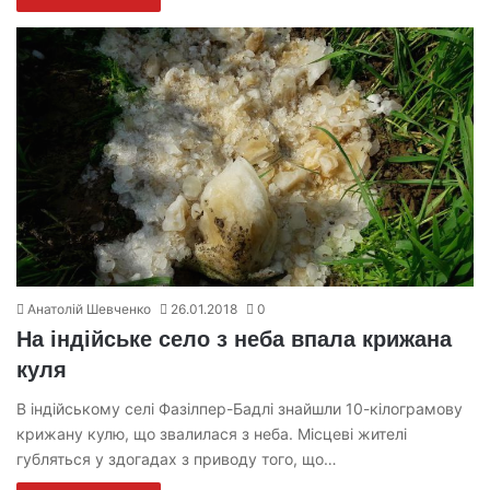
Анатолій Шевченко
26.01.2018
0
На індійське село з неба впала крижана
куля
В індійському селі Фазілпер-Бадлі знайшли 10-кілограмову
крижану кулю, що звалилася з неба. Місцеві жителі
губляться у здогадах з приводу того, що…