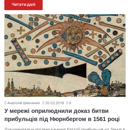
Читати далі
Анатолій Шевченко
20.02.2018
0
У мережі оприлюднили доказ битви
прибульців під Нюрнбергом в 1561 році
Документальні підтвердження баталії прибульців на Землі в