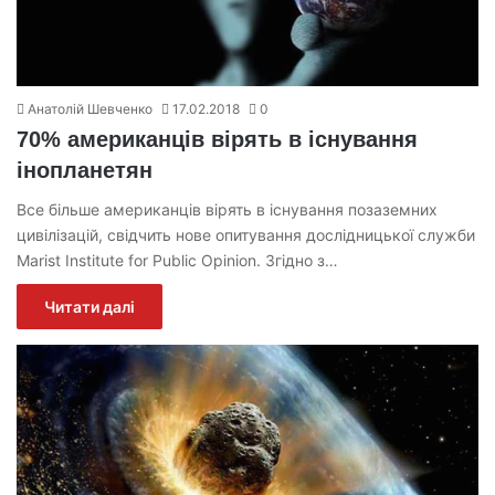
Анатолій Шевченко
17.02.2018
0
70% американців вірять в існування
інопланетян
Все більше американців вірять в існування позаземних
цивілізацій, свідчить нове опитування дослідницької служби
Marist Institute for Public Opinion. Згідно з…
Читати далі