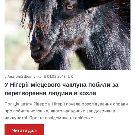
Анатолій Шевченко
01.02.2018
0
У Нігерії місцевого чаклуна побили за
перетворення людини в козла
Поліція штату Ріверс в Нігерії почала розслідування справи
про побиття чоловіка, якого нападники запідозрили в
чаклунстві. Про це повідомляє нігерійське…
Читати далі