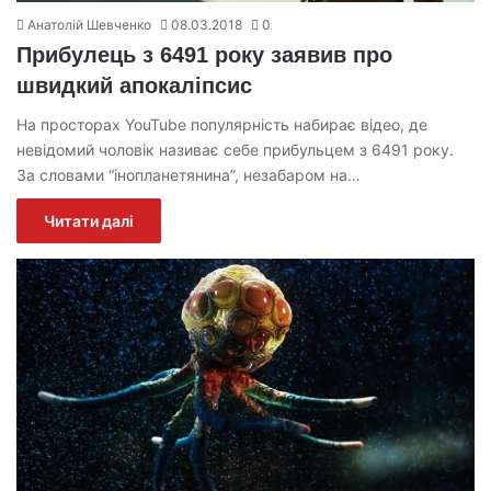
Анатолій Шевченко
08.03.2018
0
Прибулець з 6491 року заявив про
швидкий апокаліпсис
На просторах YouTube популярність набирає відео, де
невідомий чоловік називає себе прибульцем з 6491 року.
За словами “інопланетянина”, незабаром на…
Читати далі