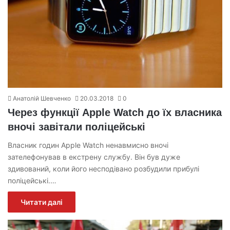
Анатолій Шевченко
20.03.2018
0
Через функції Apple Watch до їх власника
вночі завітали поліцейські
Власник годин Apple Watch ненавмисно вночі
зателефонував в екстрену службу. Він був дуже
здивований, коли його несподівано розбудили прибулі
поліцейські.…
Читати далі