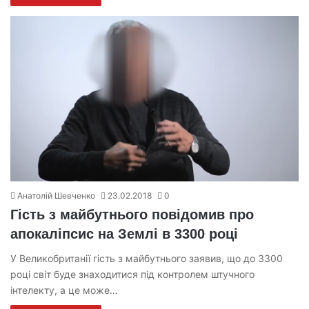
Анатолій Шевченко
23.02.2018
0
Гість з майбутнього повідомив про
апокаліпсис на Землі в 3300 році
У Великобританії гість з майбутнього заявив, що до 3300
році світ буде знаходитися під контролем штучного
інтелекту, а це може…