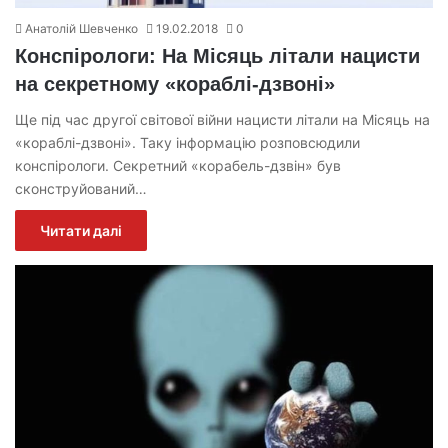
Анатолій Шевченко
19.02.2018
0
Конспірологи: На Місяць літали нацисти
на секретному «кораблі-дзвоні»
Ще під час другої світової війни нацисти літали на Місяць на
«кораблі-дзвоні». Таку інформацію розповсюдили
конспірологи. Секретний «корабель-дзвін» був
сконструйований…
Читати далі