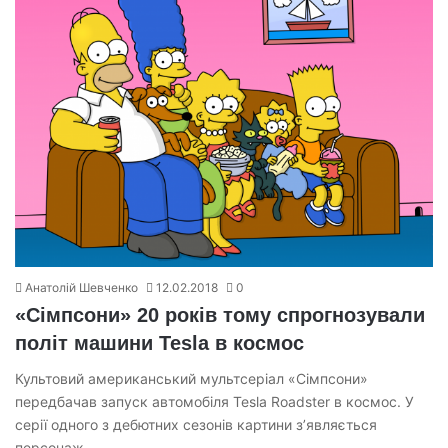
Анатолій Шевченко
12.02.2018
0
«Сімпсони» 20 років тому спрогнозували
політ машини Tesla в космос
Культовий американський мультсеріал «Сімпсони»
передбачав запуск автомобіля Tesla Roadster в космос. У
серії одного з дебютних сезонів картини з’являється
персонаж…