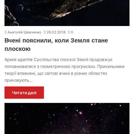
Анатолій Шевченко
26.02.2018
0
Вчені пояснили, коли Земля стане
плоскою
Армія адептів Суспільства плоскої Землі продовжує
поповнюватися з геометричною прогресією. Прихильники
теорії впевнені, що світові вчені в різних областях
приховують…
Читати далі