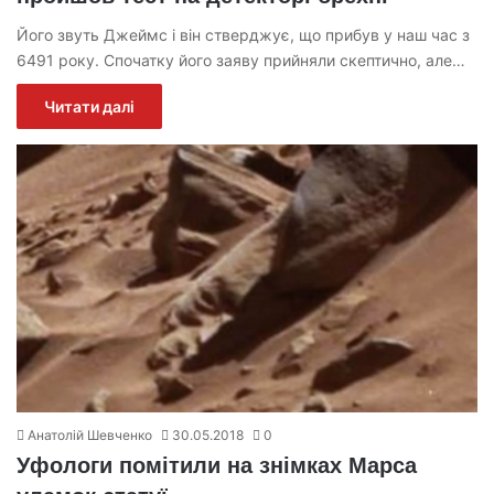
Його звуть Джеймс і він стверджує, що прибув у наш час з
6491 року. Спочатку його заяву прийняли скептично, але…
Читати далі
Анатолій Шевченко
30.05.2018
0
Уфологи помітили на знімках Марса