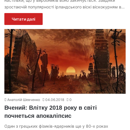
настільки, що у виробників воно закінчується. Завдяки
зростаючій популярності ірландського віскі віскокурням в…
Читати далі
Анатолій Шевченко
04.06.2018
0
Вчений: Влітку 2018 року в світі
почнеться апокаліпсис
Один з грецьких фізиків-ядерників ще у 80-х роках