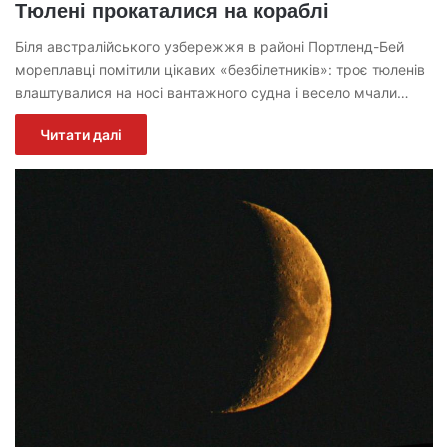
Тюлені прокаталися на кораблі
Біля австралійського узбережжя в районі Портленд-Бей
мореплавці помітили цікавих «безбілетників»: троє тюленів
влаштувалися на носі вантажного судна і весело мчали…
Читати далі