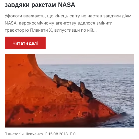
завдяки ракетам NASA
Уфологи вважають, що кінець світу не настав завдяки діям
NASA, аерокосмічному агентству вдалося змінити
траєкторію Планети Х, випустивши по ній…
Читати далі
Анатолій Шевченко
15.08.2018
0