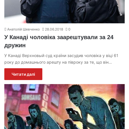
Анатолій Шевченко
28.06.2018
0
У Канаді чоловіка заарештували за 24
дружин
У Канаді Верхновый суд країни засудив чоловіка у віці 61
року до домашнього арешту на півроку за те, що він…
Читати далі