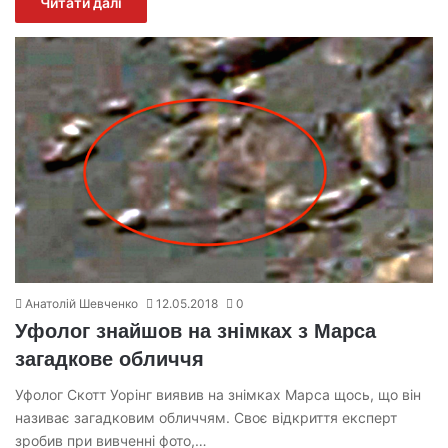
Читати далі
Анатолій Шевченко
12.05.2018
0
Уфолог знайшов на знімках з Марса
загадкове обличчя
Уфолог Скотт Уорінг виявив на знімках Марса щось, що він
називає загадковим обличчям. Своє відкриття експерт
зробив при вивченні фото,…