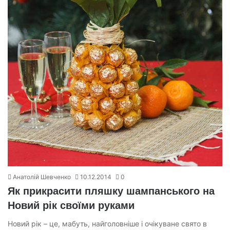
Анатолій Шевченко
10.12.2014
0
Як прикрасити пляшку шампанського на
Новий рік своїми руками
Новий рік – це, мабуть, найголовніше і очікуване свято в