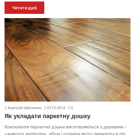
Читати далі
Анатолій Шевченко
07.12.2014
0
Як укладати паркетну дошку
Компоненти паркетної дошки виготовляються з деревини –
«живого» матеріалу, об’єм і розміри якого змінюються під