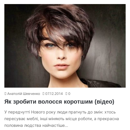
Анатолій Шевченко
07.12.2014
0
Як зробити волосся коротшим (відео)
У передчутті Нового року люди прагнуть до змін: хтось
пересуває меблі, інші міняють місце роботи, а прекрасна
половина людства найчастіше…