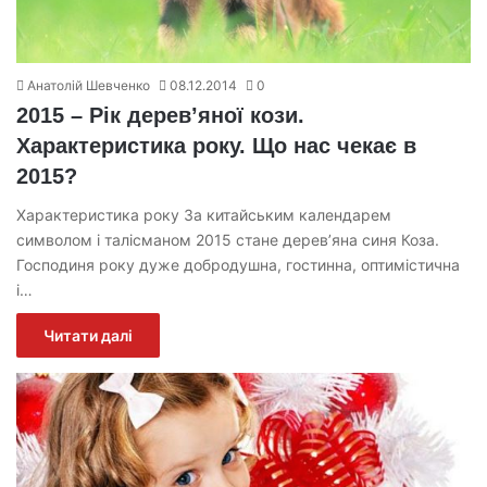
Анатолій Шевченко
08.12.2014
0
2015 – Рік дерев’яної кози.
Характеристика року. Що нас чекає в
2015?
Характеристика року За китайським календарем
символом і талісманом 2015 стане дерев’яна синя Коза.
Господиня року дуже добродушна, гостинна, оптимістична
і…
Читати далі