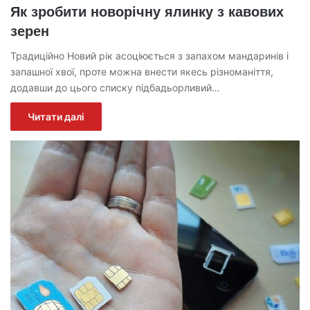
Як зробити новорічну ялинку з кавових
зерен
Традиційно Новий рік асоціюється з запахом мандаринів і
запашної хвої, проте можна внести якесь різноманіття,
додавши до цього списку підбадьорливий…
Читати далі