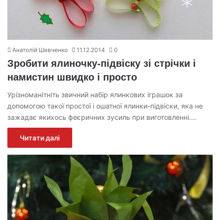
Анатолій Шевченко
11.12.2014
0
Зробити ялиночку-підвіску зі стрічки і
намистин швидко і просто
Урізноманітніть звичний набір ялинкових іграшок за
допомогою такої простої і ошатної ялинки-підвіски, яка не
зажадає якихось феєричних зусиль при виготовленні.…
Читати далі