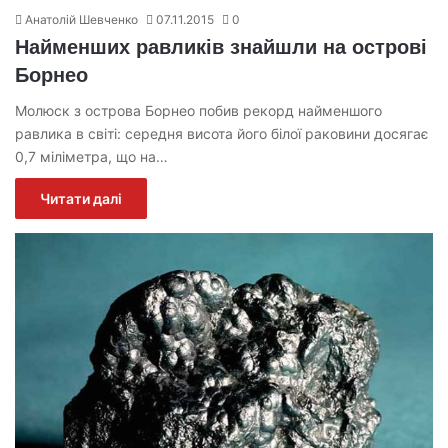
Анатолій Шевченко
07.11.2015
0
Найменших равликів знайшли на острові
Борнео
Молюск з острова Борнео побив рекорд найменшого
равлика в світі: середня висота його білої раковини досягає
0,7 міліметра, що на…
Читати далі