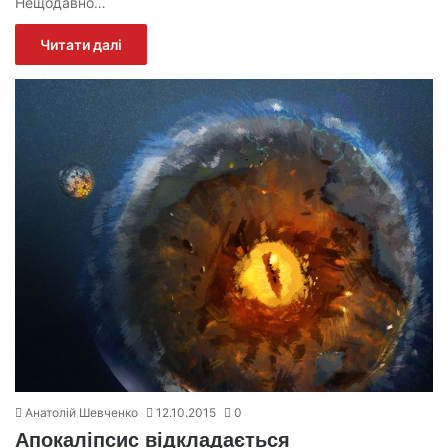
Нещодавно…
Читати далі
Анатолій Шевченко
12.10.2015
0
Апокаліпсис відкладається