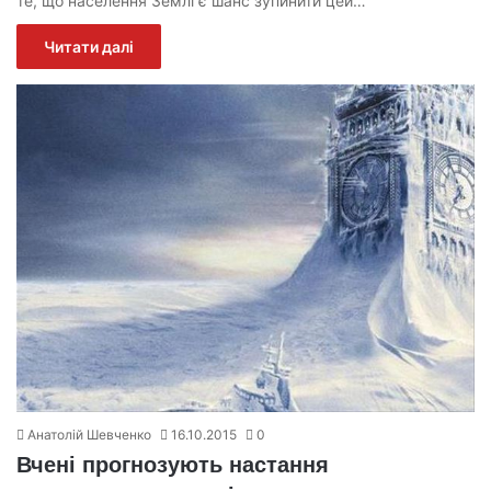
те, що населення Землі є шанс зупинити цей…
Читати далі
Анатолій Шевченко
16.10.2015
0
Вчені прогнозують настання