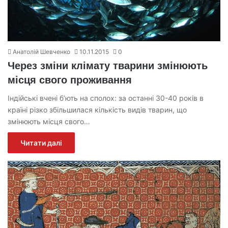
Анатолій Шевченко
10.11.2015
0
Через зміни клімату тварини змінюють
місця свого проживання
Індійські вчені б’ють на сполох: за останні 30-40 років в
країні різко збільшилася кількість видів тварин, що
змінюють місця свого…
Читати далі