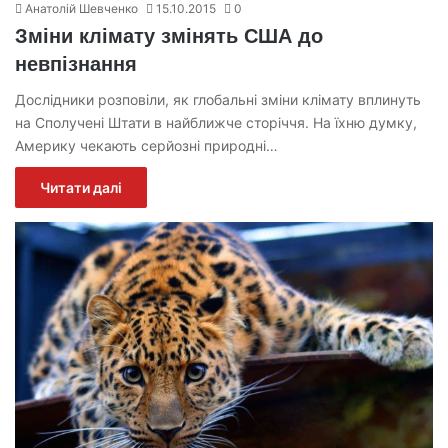
Анатолій Шевченко
15.10.2015
0
Зміни клімату змінять США до
невпізнання
Дослідники розповіли, як глобальні зміни клімату вплинуть
на Сполучені Штати в найближче сторіччя. На їхню думку,
Америку чекають серйозні природні…
Читати далі