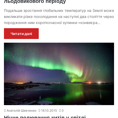
льодовикового періоду
Подальше зростання глобальних температур на Землі може
викликати різке похолодання на наступні два століття через
породження ним короткочасної зупинки «конвеєра…
Читати далі
Анатолій Шевченко
16.10.2015
0
Нічне полювання китів у світлі