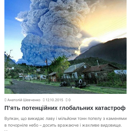
Анатолій Шевченко
12.10.2015
0
П’ять потенційних глобальних катастроф
Вулкан, що викидає лаву і мільйони тонн попелу з каменями
в почорніле небо – досить вражаюче і жахливе видовище.