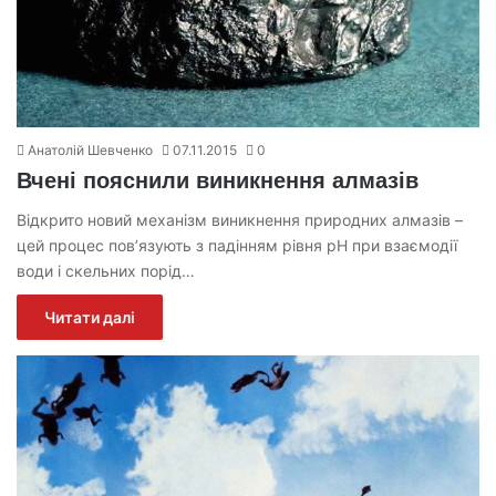
Анатолій Шевченко
07.11.2015
0
Вчені пояснили виникнення алмазів
Відкрито новий механізм виникнення природних алмазів –
цей процес пов’язують з падінням рівня pH при взаємодії
води і скельних порід…
Читати далі