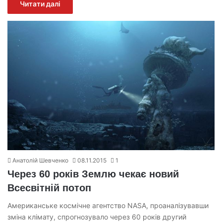
Читати далі
Анатолій Шевченко
08.11.2015
1
Через 60 років Землю чекає новий
Всесвітній потоп
Американське космічне агентство NASA, проаналізувавши
зміна клімату, спрогнозувало через 60 років другий