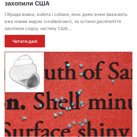
захопили США
Гібриди вовка, койота і собаки, яких деякі вчені вважають
вже новим видом («койвоком»), за останні десятиліття
захопили східну частину США.…
Читати далі