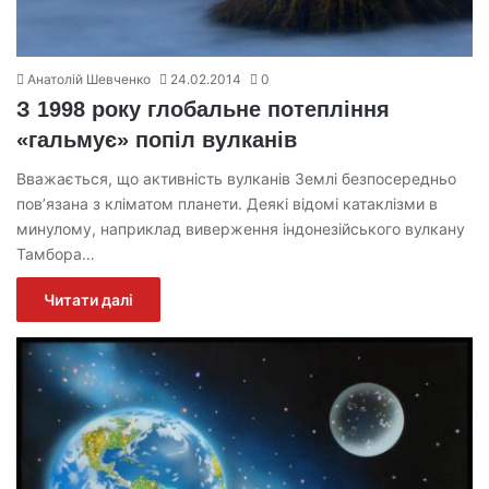
Анатолій Шевченко
24.02.2014
0
З 1998 року глобальне потепління
«гальмує» попіл вулканів
Вважається, що активність вулканів Землі безпосередньо
пов’язана з кліматом планети. Деякі відомі катаклізми в
минулому, наприклад виверження індонезійського вулкану
Тамбора…
Читати далі