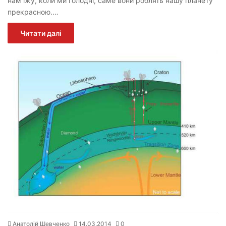
нам їжу, коли ми голодні, саме вони роблять нашу планету
прекрасною.…
Читати далі
Анатолій Шевченко
14.03.2014
0