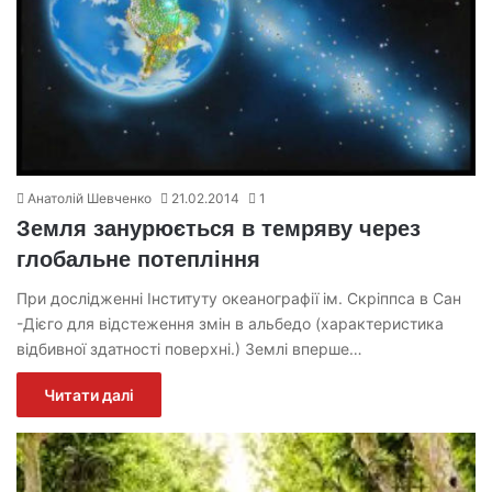
Анатолій Шевченко
21.02.2014
1
Земля занурюється в темряву через
глобальне потепління
При дослідженні Інституту океанографії ім. Скріппса в Сан
-Дієго для відстеження змін в альбедо (характеристика
відбивної здатності поверхні.) Землі вперше…
Читати далі