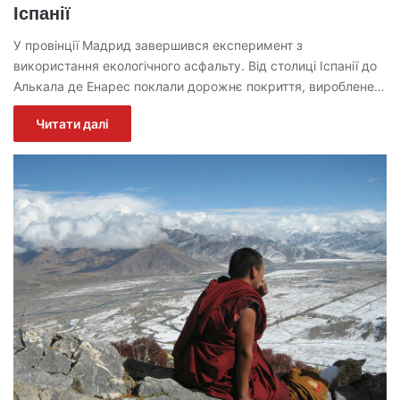
Іспанії
У провінції Мадрид завершився експеримент з
використання екологічного асфальту. Від столиці Іспанії до
Алькала де Енарес поклали дорожнє покриття, вироблене…
Читати далі