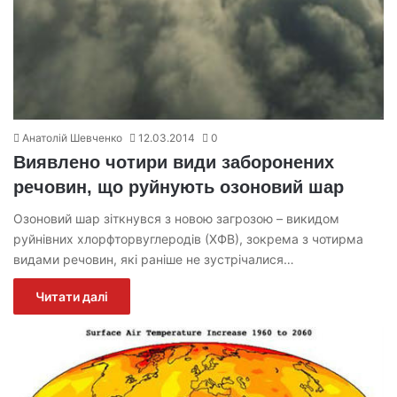
Анатолій Шевченко
12.03.2014
0
Виявлено чотири види заборонених
речовин, що руйнують озоновий шар
Озоновий шар зіткнувся з новою загрозою – викидом
руйнівних хлорфторвуглеродів (ХФВ), зокрема з чотирма
видами речовин, які раніше не зустрічалися…
Читати далі